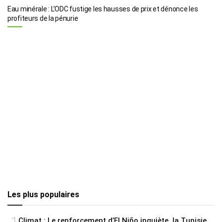
Eau minérale : L’ODC fustige les hausses de prix et dénonce les
profiteurs de la pénurie
Les plus populaires
Climat : Le renforcement d’El Niño inquiète, la Tunisie