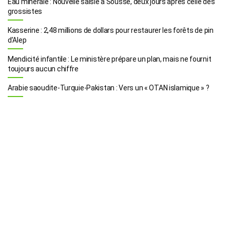
Eau minérale : Nouvelle saisie à Sousse, deux jours après celle des
grossistes
Kasserine : 2,48 millions de dollars pour restaurer les forêts de pin
d’Alep
Mendicité infantile : Le ministère prépare un plan, mais ne fournit
toujours aucun chiffre
Arabie saoudite-Turquie-Pakistan : Vers un « OTAN islamique » ?