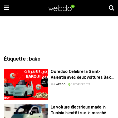
Étiquette :
bako
Ooredoo Célèbre la Saint-
Valentin avec deux voitures Bako
à gagner
PAR
WEBDO
1 FÉVRIER 2024
La voiture électrique made in
Tunisia bientôt sur le marché