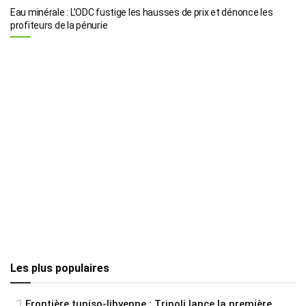
Eau minérale : L’ODC fustige les hausses de prix et dénonce les
profiteurs de la pénurie
Les plus populaires
Frontière tuniso-libyenne : Tripoli lance la première