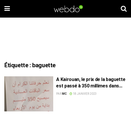
Étiquette :
baguette
A Kairouan, le prix de la baguette
est passé à 350 millimes dans
certaines boulangeries
PAR
MC
18 JANVIER 2023