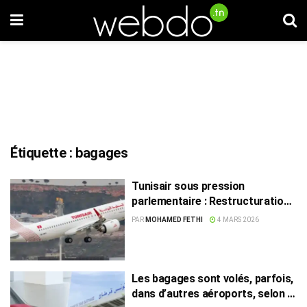
Étiquette :
bagages
Tunisair sous pression
parlementaire : Restructuration
et retards au cœur d’une
PAR
MOHAMED FETHI
4 MARS 2026
audition
Les bagages sont volés, parfois,
dans d’autres aéroports, selon le