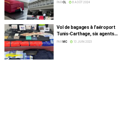
commandant de Tunis-Carthage
PAR
CL
8 AOÛT 2024
Vol de bagages à l’aéroport
Tunis-Carthage, six agents
arrêtés
PAR
MC
13 JUIN 2023