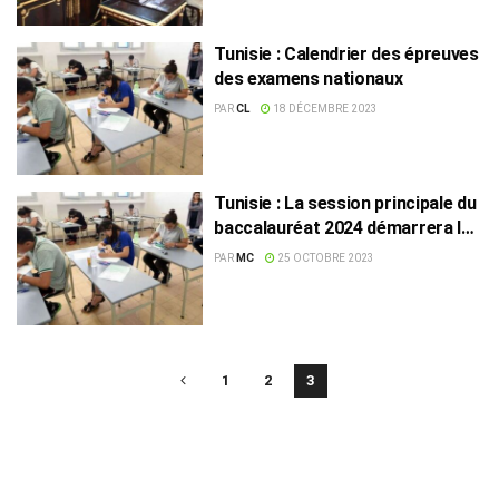
Tunisie : Calendrier des épreuves
des examens nationaux
PAR
CL
18 DÉCEMBRE 2023
Tunisie : La session principale du
baccalauréat 2024 démarrera le
5 juin
PAR
MC
25 OCTOBRE 2023
1
2
3