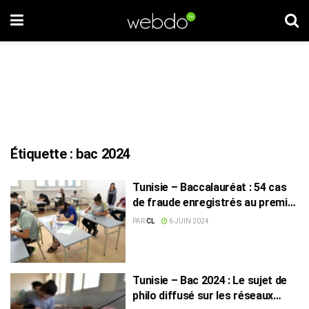
Étiquette :
bac 2024
Tunisie – Baccalauréat : 54 cas
de fraude enregistrés au premier
jour des épreuves
PAR
CL
6 JUIN 2024
Tunisie – Bac 2024 : Le sujet de
philo diffusé sur les réseaux