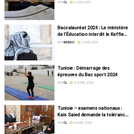
sociaux
PAR
CL
5 JUIN 2024
Baccalauréat 2024 : Le ministère
de l’Éducation interdit le Keffieh
palestinien
PAR
WEBDO
2 JUIN 2024
Tunisie : Démarrage des
épreuves du Bac sport 2024
PAR
CL
15 AVRIL 2024
Tunisie – examens nationaux :
Kais Saied demande la tolérance
zéro contre la fraude
PAR
CL
9 AVRIL 2024