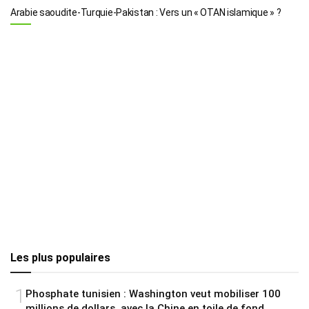
Arabie saoudite-Turquie-Pakistan : Vers un « OTAN islamique » ?
Les plus populaires
1
Phosphate tunisien : Washington veut mobiliser 100
millions de dollars, avec la Chine en toile de fond