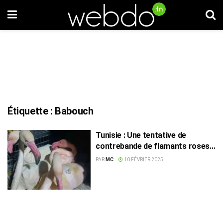
Étiquette :
Babouch
Tunisie : Une tentative de
contrebande de flamants roses
déjouée
PAR
MC
10 FÉVRIER 2025