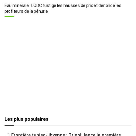
Eau minérale : L’ODC fustige les hausses de prix et dénonce les
profiteurs de la pénurie
Les plus populaires
Frontière tuniso-libyenne : Tripoli lance la première