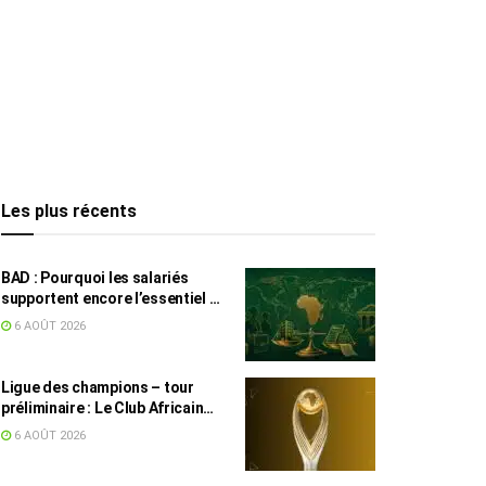
Les plus récents
BAD : Pourquoi les salariés
supportent encore l’essentiel de
l’effort fiscal en Tunisie
6 AOÛT 2026
Ligue des champions – tour
préliminaire : Le Club Africain
face au Djoliba AC
6 AOÛT 2026