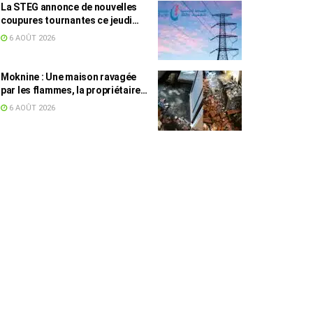
La STEG annonce de nouvelles
coupures tournantes ce jeudi
dans plusieurs régions
6 AOÛT 2026
Moknine : Une maison ravagée
par les flammes, la propriétaire
accuse la STEG et la SONEDE
6 AOÛT 2026