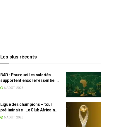
Les plus récents
BAD : Pourquoi les salariés
supportent encore l’essentiel de
l’effort fiscal en Tunisie
6 AOÛT 2026
Ligue des champions – tour
préliminaire : Le Club Africain
face au Djoliba AC
6 AOÛT 2026