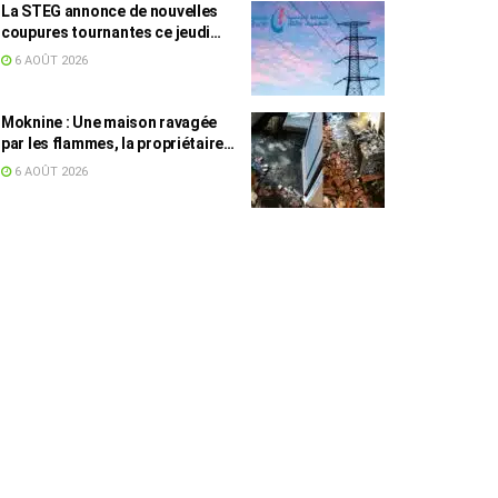
La STEG annonce de nouvelles
coupures tournantes ce jeudi
dans plusieurs régions
6 AOÛT 2026
Moknine : Une maison ravagée
par les flammes, la propriétaire
accuse la STEG et la SONEDE
6 AOÛT 2026