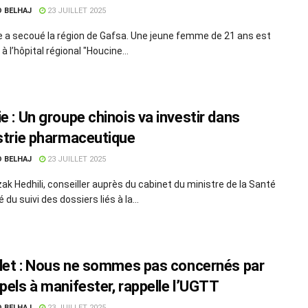
D BELHAJ
23 JUILLET 2025
 a secoué la région de Gafsa. Une jeune femme de 21 ans est
 l’hôpital régional "Houcine...
e : Un groupe chinois va investir dans
ustrie pharmaceutique
D BELHAJ
23 JUILLET 2025
ak Hedhili, conseiller auprès du cabinet du ministre de la Santé
 du suivi des dossiers liés à la...
illet : Nous ne sommes pas concernés par
ppels à manifester, rappelle l’UGTT
D BELHAJ
23 JUILLET 2025