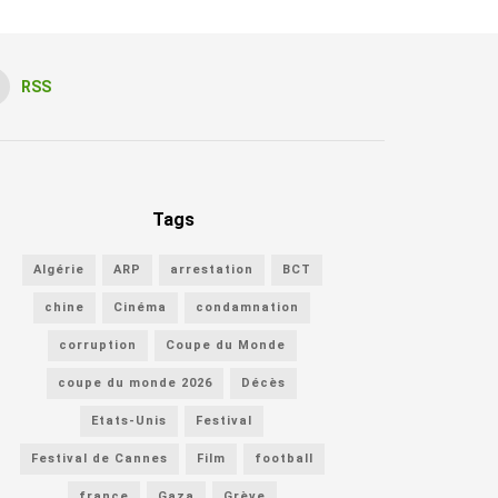
RSS
Tags
Algérie
ARP
arrestation
BCT
chine
Cinéma
condamnation
corruption
Coupe du Monde
coupe du monde 2026
Décès
Etats-Unis
Festival
Festival de Cannes
Film
football
france
Gaza
Grève