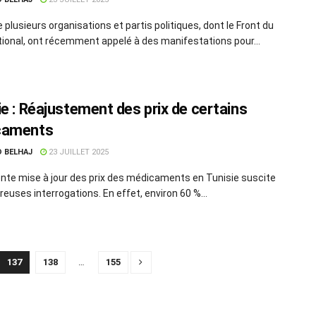
 plusieurs organisations et partis politiques, dont le Front du
tional, ont récemment appelé à des manifestations pour...
ie : Réajustement des prix de certains
caments
D BELHAJ
23 JUILLET 2025
nte mise à jour des prix des médicaments en Tunisie suscite
euses interrogations. En effet, environ 60 %...
137
138
…
155