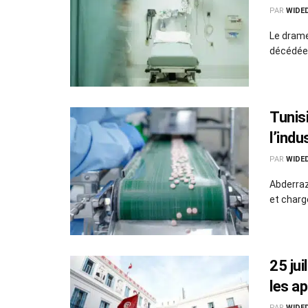
PAR
WIDE
Le drame
décédée à
Tunisi
l’ind
PAR
WIDE
Abderraz
et chargé
25 ju
les a
PAR
WIDE