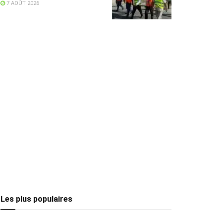
accélération des travaux
7 AOÛT 2026
Les plus populaires