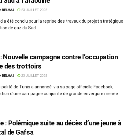
u Sud à Tataouine
D BELHAJ
23 JUILLET 2025
d a été conclu pour la reprise des travaux du projet stratégique
tion de gaz du Sud...
 : Nouvelle campagne contre l’occupation
le des trottoirs
D BELHAJ
23 JUILLET 2025
ipalité de Tunis a annoncé, via sa page officielle Facebook,
sation d’une campagne conjointe de grande envergure menée
ie : Polémique suite au décès d’une jeune à
tal de Gafsa