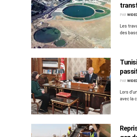
trans
PAR
WIDE
Les trav
des bass
Tunisi
passi
PAR
WIDE
Lors d’u
avec la 
Repri