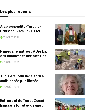
Les plus récents
Arabie saoudite-Turquie-
Pakistan : Vers un « OTAN
islamique » ?
7 AOÛT 2026
Peines alternatives : A Djerba,
des condamnés nettoient les
plages
7 AOÛT 2026
Tunisie : Sihem Ben Sedrine
auditionnée puis libérée
7 AOÛT 2026
Entrée sud de Tunis : Zouari
hausse le ton et exige une