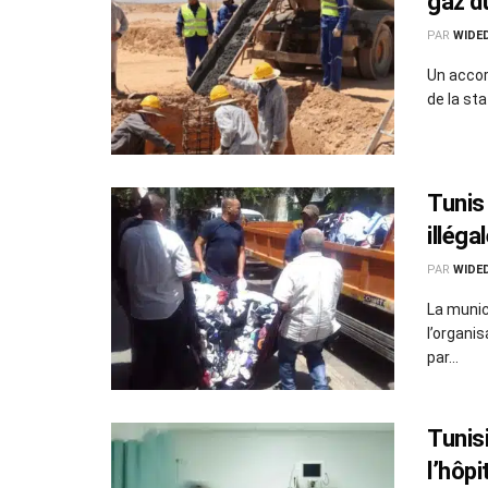
gaz d
PAR
WIDE
Un accor
de la sta
Tunis
illéga
PAR
WIDE
La munic
l’organi
par...
Tunis
l’hôpi