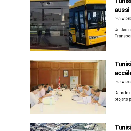
Tunisi
aussi 
PAR
WIDE
Un des n
Transpor
Tunisi
accélé
PAR
WIDE
Dans le c
projets p
Tunis