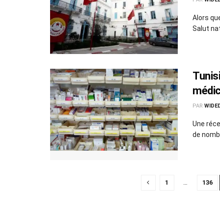
Alors que
Salut na
Tunis
médi
PAR
WIDE
Une réce
de nombr
1
…
136