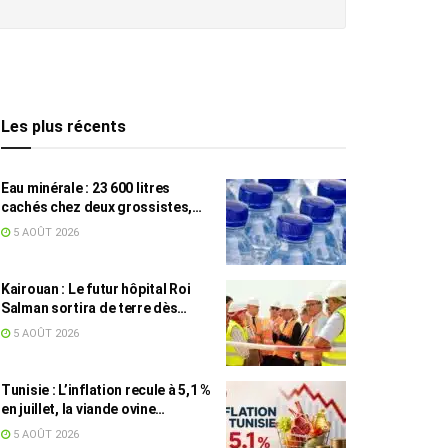
Les plus récents
Eau minérale : 23 600 litres
cachés chez deux grossistes,
les tensions persistent
5 AOÛT 2026
Kairouan : Le futur hôpital Roi
Salman sortira de terre dès
septembre
5 AOÛT 2026
Tunisie : L’inflation recule à 5,1 %
en juillet, la viande ovine
toujours en tête des hausses
5 AOÛT 2026
(+16,7 %)