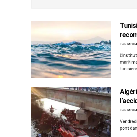
Tunis
reco
PAR
MOHA
L’Instit
maritime
tunisienn
Algér
l’acci
PAR
MOHA
Vendredi
pont dans