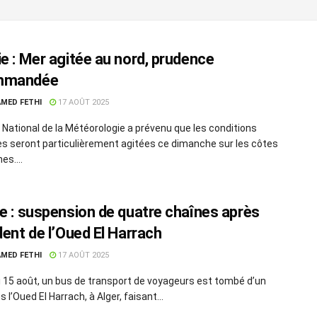
ie : Mer agitée au nord, prudence
mmandée
MED FETHI
17 AOÛT 2025
ut National de la Météorologie a prévenu que les conditions
s seront particulièrement agitées ce dimanche sur les côtes
es....
ie : suspension de quatre chaînes après
dent de l’Oued El Harrach
MED FETHI
17 AOÛT 2025
 15 août, un bus de transport de voyageurs est tombé d’un
 l’Oued El Harrach, à Alger, faisant...