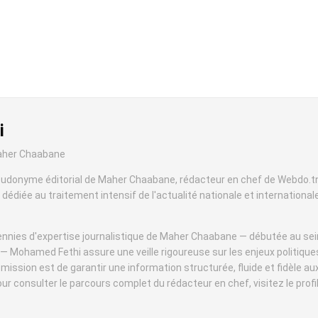
i
Maher Chaabane
udonyme éditorial de Maher Chaabane, rédacteur en chef de Webdo.t
 dédiée au traitement intensif de l'actualité nationale et internationa
ennies d'expertise journalistique de Maher Chaabane — débutée au sei
 Mohamed Fethi assure une veille rigoureuse sur les enjeux politique
ission est de garantir une information structurée, fluide et fidèle au
ur consulter le parcours complet du rédacteur en chef, visitez le profil 