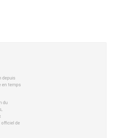
n depuis
le en temps
n du
s,
x
officiel de