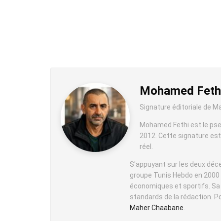
Mohamed Feth
Signature éditoriale de 
Mohamed Fethi est le pse
2012. Cette signature est
réel.
S'appuyant sur les deux déc
groupe Tunis Hebdo en 2000 —
économiques et sportifs. Sa m
standards de la rédaction. Po
Maher Chaabane
.