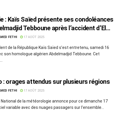
ie : Kaïs Saïed présente ses condoléances
elmadjid Tebboune après l’accident d’El
ch
MED FETHI
17 AOÛT 2025
dent de la République Kaïs Saïed s’est entretenu, samedi 16
ec son homologue algérien Abdelmadjid Tebboune. Cet
..
 : orages attendus sur plusieurs régions
MED FETHI
17 AOÛT 2025
ut National de la météorologie annonce pour ce dimanche 17
ciel variable avec des nuages passagers sur l’ensemble...