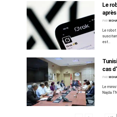
Le ro
après
PAR
MOHA
Le robot
suscitan
est...
Tunisi
cas d
PAR
MOHA
Le minis
Najda.TN 