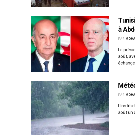
Tunis
à Abd
Harra
PAR
MOHA
Le prési
août, av
échange.
Météo
PAR
MOHA
L’Instit
août un 