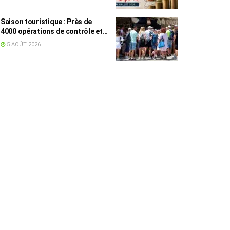
Saison touristique : Près de
4000 opérations de contrôle et
6,75 millions de dinars pour
5 AOÛT 2026
renforcer les municipalités
touristiques