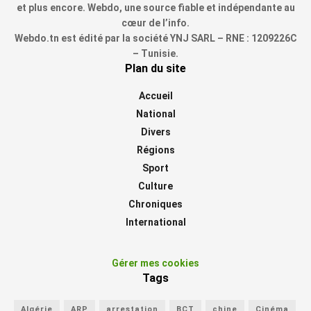
et plus encore. Webdo, une source fiable et indépendante au
cœur de l’info.
Webdo.tn est édité par la société YNJ SARL – RNE : 1209226C
– Tunisie.
Plan du site
Accueil
National
Divers
Régions
Sport
Culture
Chroniques
International
Gérer mes cookies
Tags
Algérie
ARP
arrestation
BCT
chine
Cinéma