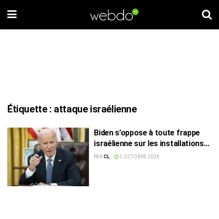
Étiquette :
attaque israélienne
Biden s’oppose à toute frappe
israélienne sur les installations
nucléaires iraniens
PAR
CL
3 OCTOBRE 2024