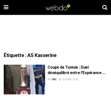
Étiquette :
AS Kasserine
Coupe de Tunisie : Duel
déséquilibré entre l’Espérance et
l’AS Kasserine
PAR
MC
16 AVRIL 2025