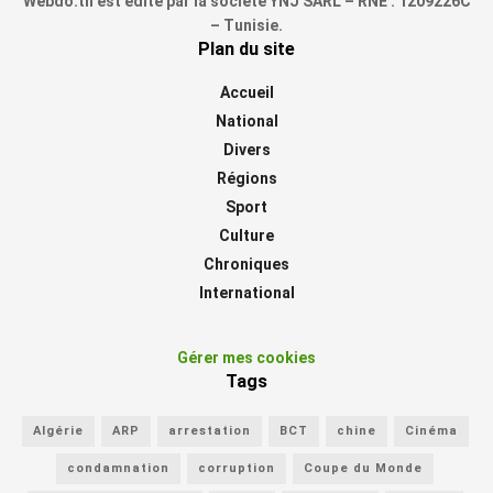
Webdo.tn est édité par la société YNJ SARL – RNE : 1209226C
– Tunisie.
Plan du site
Accueil
National
Divers
Régions
Sport
Culture
Chroniques
International
Gérer mes cookies
Tags
Algérie
ARP
arrestation
BCT
chine
Cinéma
condamnation
corruption
Coupe du Monde