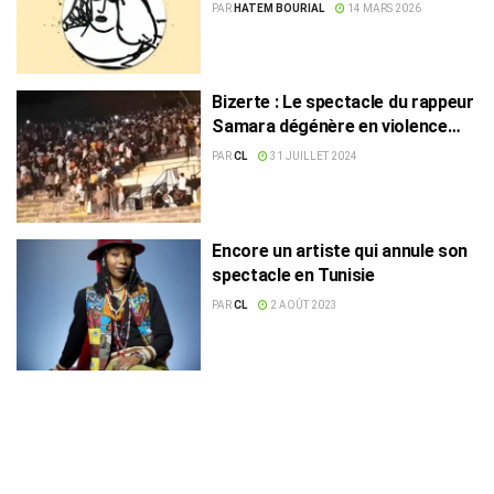
PAR
HATEM BOURIAL
14 MARS 2026
Bizerte : Le spectacle du rappeur
Samara dégénère en violence
(Vidéo)
PAR
CL
31 JUILLET 2024
Encore un artiste qui annule son
spectacle en Tunisie
PAR
CL
2 AOÛT 2023