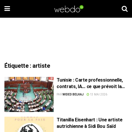
Étiquette :
artiste
Tunisie : Carte professionnelle,
contrats, IA… ce que prévoit la
nouvelle loi sur les artistes
PAR
WIDED BELHAJ
13 MAI 2026
Titanilla Eisenhart : Une artiste
autrichienne à Sidi Bou Saïd