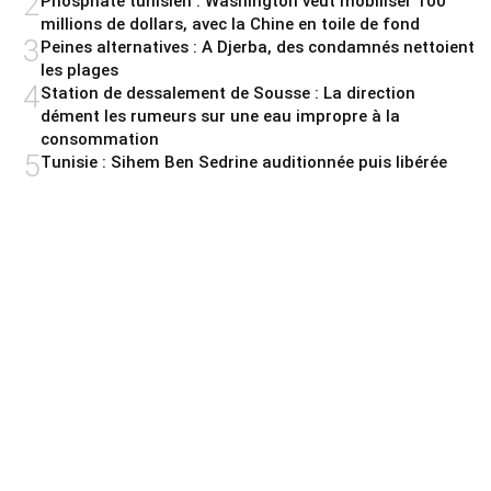
2
Phosphate tunisien : Washington veut mobiliser 100
millions de dollars, avec la Chine en toile de fond
3
Peines alternatives : A Djerba, des condamnés nettoient
les plages
4
Station de dessalement de Sousse : La direction
dément les rumeurs sur une eau impropre à la
consommation
5
Tunisie : Sihem Ben Sedrine auditionnée puis libérée