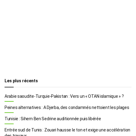
Les plus récents
Arabie saoudite-Turquie-Pakistan : Vers un « OTAN islamique » ?
Peines alternatives : A Djerba, des condamnés nettoient les plages
Tunisie : Sihem Ben Sedrine auditionnée puis libérée
Entrée sud de Tunis : Zouari hausse le ton et exige une accélération
des travaux