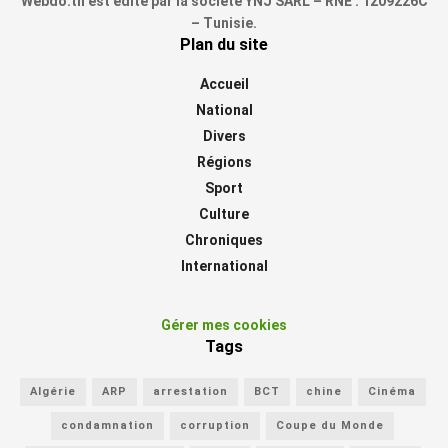
Webdo.tn est édité par la société YNJ SARL – RNE : 1209226C
– Tunisie.
Plan du site
Accueil
National
Divers
Régions
Sport
Culture
Chroniques
International
Gérer mes cookies
Tags
Algérie
ARP
arrestation
BCT
chine
Cinéma
condamnation
corruption
Coupe du Monde