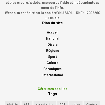
et plus encore. Webdo, une source fiable et indépendante au
cœur de l’info.
Webdo.tn est édité par la société YNJ SARL – RNE : 1209226C
– Tunisie.
Plan du site
Accueil
National
Divers
Régions
Sport
Culture
Chroniques
International
Gérer mes cookies
Tags
Algérie
ARP
arrestation
BCT
chine
Cinéma