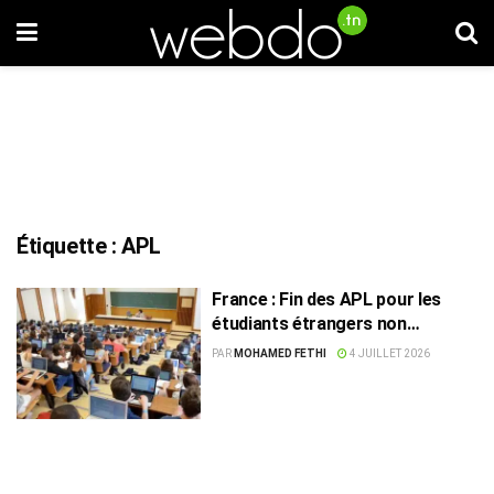
Étiquette :
APL
France : Fin des APL pour les
étudiants étrangers non
boursiers, les Tunisiens
PAR
MOHAMED FETHI
4 JUILLET 2026
concernés