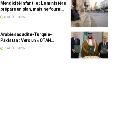
Mendicité infantile : Le ministère
prépare un plan, mais ne fournit
toujours aucun chiffre
8 AOÛT 2026
Arabie saoudite-Turquie-
Pakistan : Vers un « OTAN
islamique » ?
7 AOÛT 2026