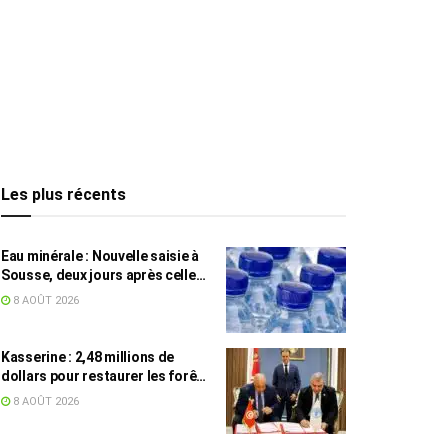
Les plus récents
Eau minérale : Nouvelle saisie à
Sousse, deux jours après celle
des grossistes
8 AOÛT 2026
Kasserine : 2,48 millions de
dollars pour restaurer les forêts
de pin d’Alep
8 AOÛT 2026