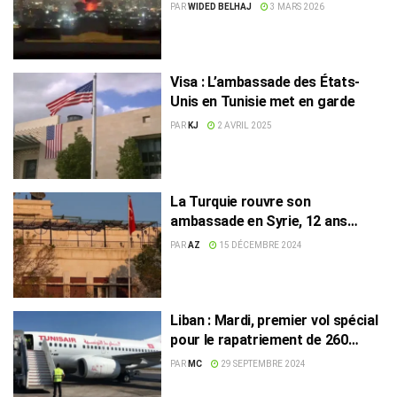
ressortissants à quitter le
PAR
WIDED BELHAJ
3 MARS 2026
Moyen‑Orient
Visa : L’ambassade des États-
Unis en Tunisie met en garde
PAR
KJ
2 AVRIL 2025
La Turquie rouvre son
ambassade en Syrie, 12 ans
après sa fermeture
PAR
AZ
15 DÉCEMBRE 2024
Liban : Mardi, premier vol spécial
pour le rapatriement de 260
Tunisiens
PAR
MC
29 SEPTEMBRE 2024