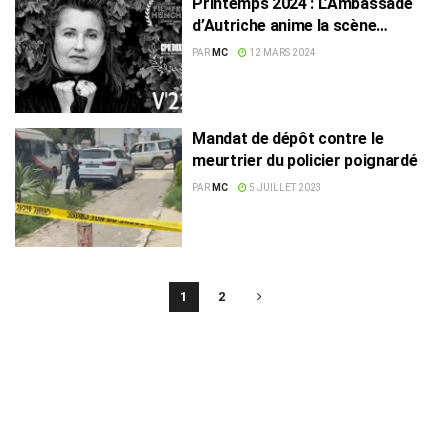
Printemps 2024 : L’Ambassade
d’Autriche anime la scène
culturelle tunisienne
PAR
MC
12 MARS 2024
Mandat de dépôt contre le
meurtrier du policier poignardé
PAR
MC
5 JUILLET 2023
1
2