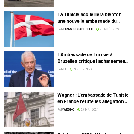
La Tunisie accueillera bientôt
une nouvelle ambassade du
Danemark
PAR
FIRAS BEN ABDELTIF
26 AOÛT 2024
L’Ambassade de Tunisie à
Bruxelles critique l’acharnement
de Josep Borrell
PAR
CL
26 JUIN 2024
Wagner : L’ambassade de Tunisie
en France réfute les allégations
de LCI
PAR
WEBDO
23 MAI 2024