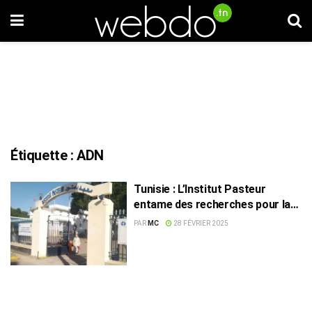
Étiquette :
ADN
Tunisie : L’Institut Pasteur
entame des recherches pour la
production de vaccins à base
PAR
MC
28 FÉVRIER 2025
d’ADN