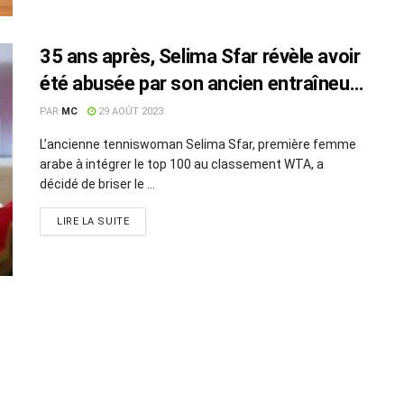
35 ans après, Selima Sfar révèle avoir
été abusée par son ancien entraîneur
Régis de Camaret
PAR
MC
29 AOÛT 2023
L’ancienne tenniswoman Selima Sfar, première femme
arabe à intégrer le top 100 au classement WTA, a
décidé de briser le ...
LIRE LA SUITE