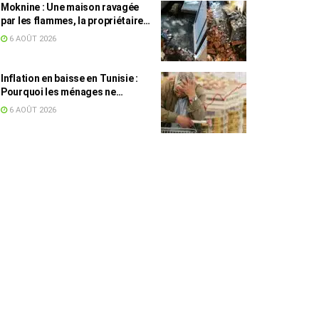
Moknine : Une maison ravagée
par les flammes, la propriétaire
accuse la STEG et la SONEDE
6 AOÛT 2026
Inflation en baisse en Tunisie :
Pourquoi les ménages ne
ressentent pas l’amélioration
6 AOÛT 2026
annoncée ?