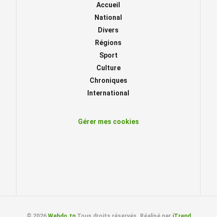
Accueil
National
Divers
Régions
Sport
Culture
Chroniques
International
Gérer mes cookies
© 2026
Webdo.tn
Tous droits réservés. Réalisé par
iTrend