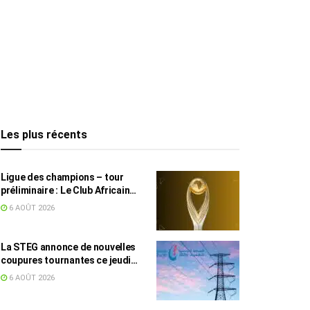
Les plus récents
Ligue des champions – tour
préliminaire : Le Club Africain
face au Djoliba AC
6 AOÛT 2026
La STEG annonce de nouvelles
coupures tournantes ce jeudi
dans plusieurs régions
6 AOÛT 2026