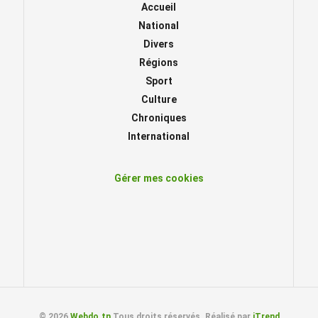
Accueil
National
Divers
Régions
Sport
Culture
Chroniques
International
Gérer mes cookies
© 2026
Webdo.tn
Tous droits réservés. Réalisé par
iTrend