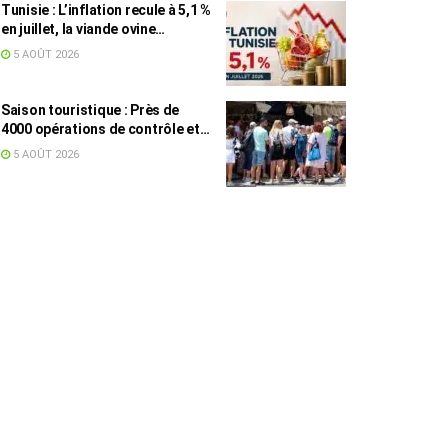
Tunisie : L’inflation recule à 5,1 %
en juillet, la viande ovine
toujours en tête des hausses
5 AOÛT 2026
(+16,7 %)
Saison touristique : Près de
4000 opérations de contrôle et
6,75 millions de dinars pour
5 AOÛT 2026
renforcer les municipalités
touristiques