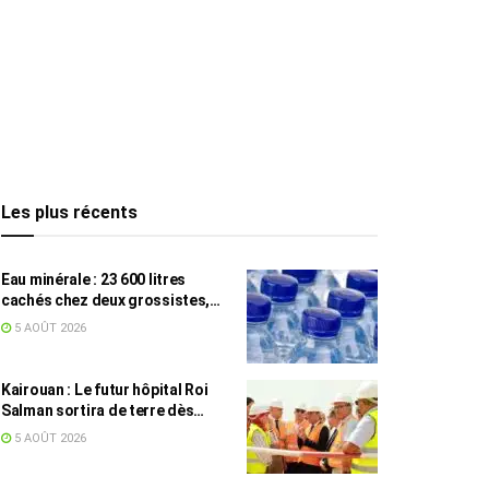
Les plus récents
Eau minérale : 23 600 litres
cachés chez deux grossistes,
les tensions persistent
5 AOÛT 2026
Kairouan : Le futur hôpital Roi
Salman sortira de terre dès
septembre
5 AOÛT 2026