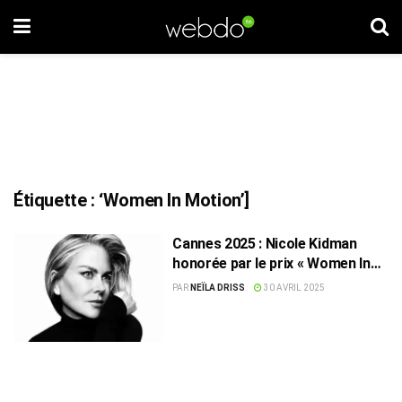
Étiquette :
‘Women In Motion’]
Cannes 2025 : Nicole Kidman
honorée par le prix « Women In
Motion »
PAR
NEÏLA DRISS
30 AVRIL 2025