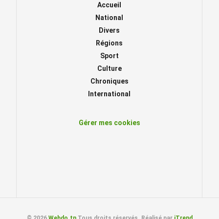
Accueil
National
Divers
Régions
Sport
Culture
Chroniques
International
Gérer mes cookies
© 2026
Webdo.tn
Tous droits réservés. Réalisé par
iTrend