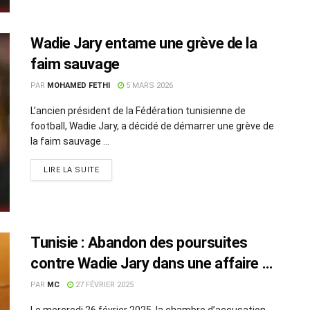
Wadie Jary entame une grève de la
faim sauvage
PAR
MOHAMED FETHI
5 MARS 2026
L’ancien président de la Fédération tunisienne de
football, Wadie Jary, a décidé de démarrer une grève de
la faim sauvage ...
LIRE LA SUITE
Tunisie : Abandon des poursuites
contre Wadie Jary dans une affaire de
falsification
PAR
MC
27 FÉVRIER 2025
Le mercredi 26 février 2025, la chambre d’accusation