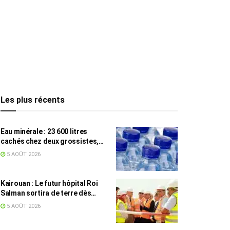
Les plus récents
Eau minérale : 23 600 litres
cachés chez deux grossistes,
les tensions persistent
5 AOÛT 2026
Kairouan : Le futur hôpital Roi
Salman sortira de terre dès
septembre
5 AOÛT 2026