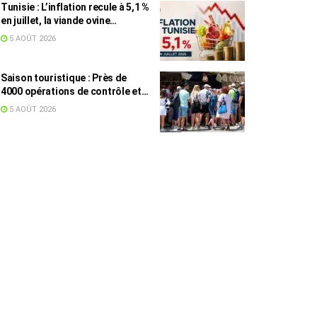
Tunisie : L’inflation recule à 5,1 %
en juillet, la viande ovine
toujours en tête des hausses
5 AOÛT 2026
(+16,7 %)
Saison touristique : Près de
4000 opérations de contrôle et
6,75 millions de dinars pour
5 AOÛT 2026
renforcer les municipalités
touristiques