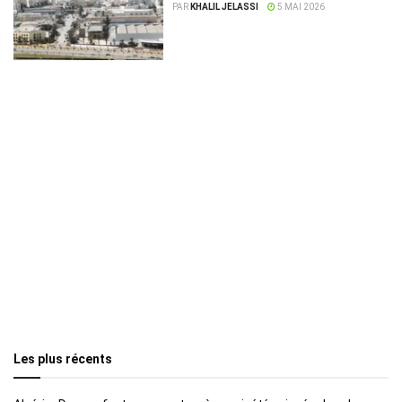
ségrégation
PAR
KHALIL JELASSI
5 MAI 2026
Les plus récents