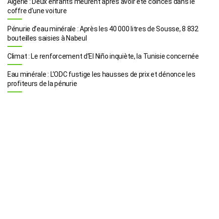
Algérie : Deux enfants meurent après avoir été coincés dans le
coffre d’une voiture
Pénurie d’eau minérale : Après les 40 000 litres de Sousse, 8 832
bouteilles saisies à Nabeul
Climat : Le renforcement d’El Niño inquiète, la Tunisie concernée
Eau minérale : L’ODC fustige les hausses de prix et dénonce les
profiteurs de la pénurie