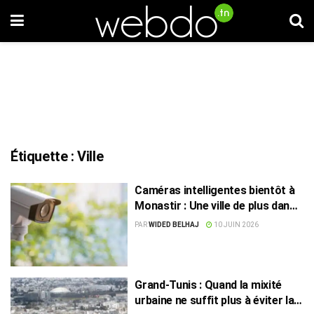
Étiquette :
Ville
Caméras intelligentes bientôt à
Monastir : Une ville de plus dans
la course à la “ville sûre” ?
PAR
WIDED BELHAJ
10 JUIN 2026
Grand-Tunis : Quand la mixité
urbaine ne suffit plus à éviter la