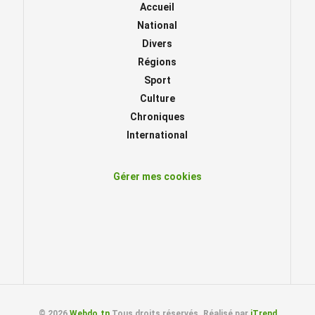
Accueil
National
Divers
Régions
Sport
Culture
Chroniques
International
Gérer mes cookies
© 2026
Webdo.tn
Tous droits réservés. Réalisé par
iTrend