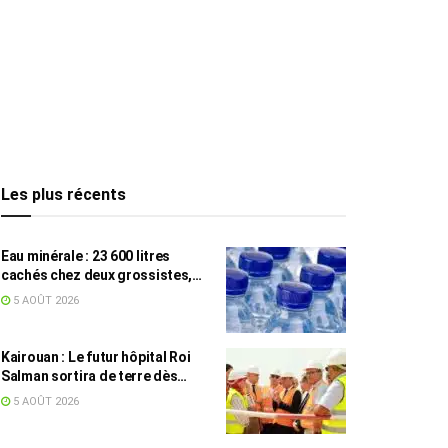
Les plus récents
Eau minérale : 23 600 litres
cachés chez deux grossistes,
les tensions persistent
5 AOÛT 2026
Kairouan : Le futur hôpital Roi
Salman sortira de terre dès
septembre
5 AOÛT 2026