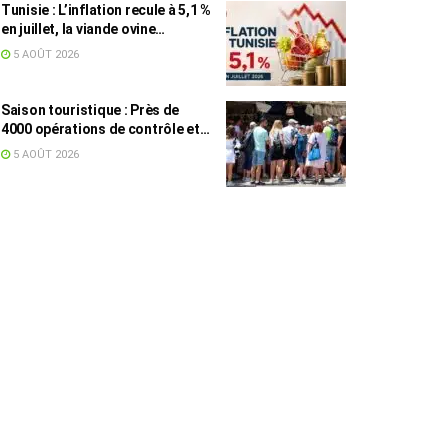
Tunisie : L’inflation recule à 5,1 %
en juillet, la viande ovine
toujours en tête des hausses
5 AOÛT 2026
(+16,7 %)
Saison touristique : Près de
4000 opérations de contrôle et
6,75 millions de dinars pour
5 AOÛT 2026
renforcer les municipalités
touristiques