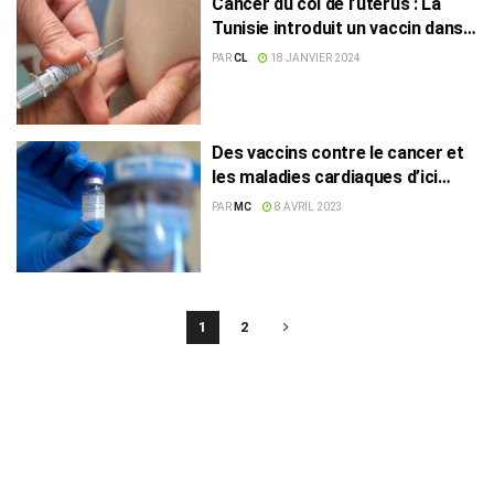
Cancer du col de l’utérus : La
Tunisie introduit un vaccin dans
le calendrier national
PAR
CL
18 JANVIER 2024
Des vaccins contre le cancer et
les maladies cardiaques d’ici
2030, selon Dr Paul Burton
PAR
MC
8 AVRIL 2023
1
2