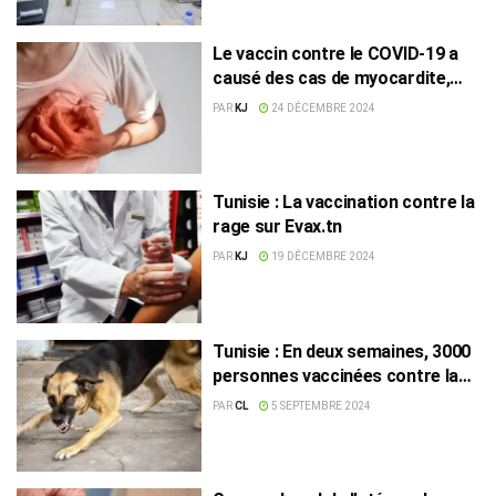
Le vaccin contre le COVID-19 a
causé des cas de myocardite,
selon ce médecin tunisien
PAR
KJ
24 DÉCEMBRE 2024
Tunisie : La vaccination contre la
rage sur Evax.tn
PAR
KJ
19 DÉCEMBRE 2024
Tunisie : En deux semaines, 3000
personnes vaccinées contre la
rage par l’IPT
PAR
CL
5 SEPTEMBRE 2024