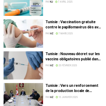
disciplinaires pour
PAR
KJ
7 AVRIL 2025
désinformation
Tunisie : Vaccination gratuite
contre le papillomavirus dès avril
2025
PAR
AZ
7 MARS 2025
Tunisie : Nouveau décret sur les
vaccins obligatoires publié dans
le JORT
PAR
AZ
25 FÉVRIER 2025
Tunisie : Vers un renforcement
de la production locale de
vaccins
PAR
AZ
13 JANVIER 2025