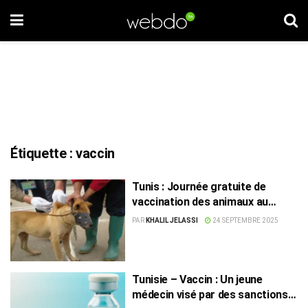
Étiquette :
vaccin
Tunis : Journée gratuite de
vaccination des animaux au
Belvédère
PAR
KHALIL JELASSI
24 SEPTEMBRE 2025
Tunisie – Vaccin : Un jeune
médecin visé par des sanctions