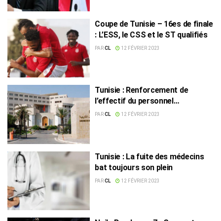
Coupe de Tunisie – 16es de finale
: L’ESS, le CSS et le ST qualifiés
PAR
CL
12 FÉVRIER 2023
Tunisie : Renforcement de
l’effectif du personnel
diplomatique à Damas
PAR
CL
12 FÉVRIER 2023
Tunisie : La fuite des médecins
bat toujours son plein
PAR
CL
12 FÉVRIER 2023