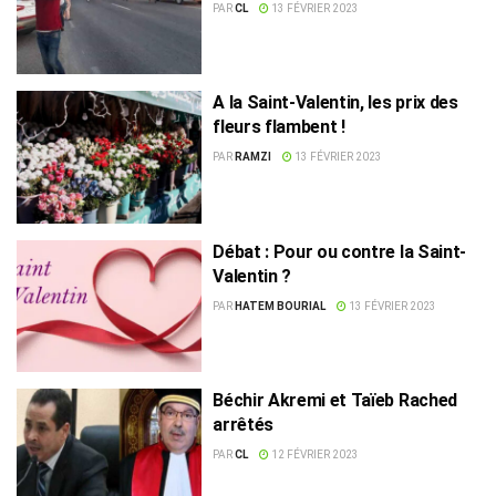
routes en Tunisie
PAR
CL
13 FÉVRIER 2023
A la Saint-Valentin, les prix des
fleurs flambent !
PAR
RAMZI
13 FÉVRIER 2023
Débat : Pour ou contre la Saint-
Valentin ?
PAR
HATEM BOURIAL
13 FÉVRIER 2023
Béchir Akremi et Taïeb Rached
arrêtés
PAR
CL
12 FÉVRIER 2023