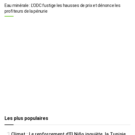
Eau minérale : L’ODC fustige les hausses de prix et dénonce les
profiteurs de la pénurie
Les plus populaires
Climat : Le renforcement d’El Niño inquiète, la Tunisie