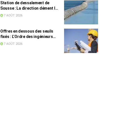
Station de dessalement de
Sousse : La direction dément les
rumeurs sur une eau impropre à
7 AOÛT 2026
la consommation
Offres en dessous des seuils
fixés : L’Ordre des ingénieurs
hausse le ton
7 AOÛT 2026