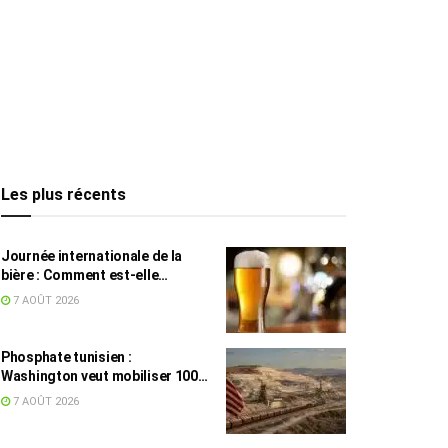
Les plus récents
Journée internationale de la
bière : Comment est-elle
devenue une culture en Tunisie ?
7 AOÛT 2026
Phosphate tunisien :
Washington veut mobiliser 100
millions de dollars, avec la Chine
7 AOÛT 2026
en toile de fond