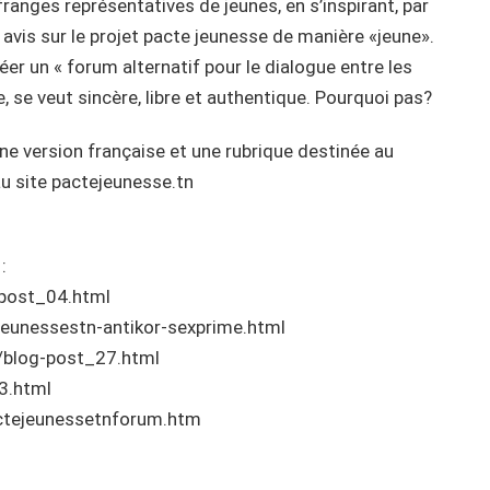
franges représentatives de jeunes, en s’inspirant, par
avis sur le projet pacte jeunesse de manière «jeune».
er un « forum alternatif pour le dialogue entre les
le, se veut sincère, libre et authentique. Pourquoi pas?
ne version française et une rubrique destinée au
au site pactejeunesse.tn
:
-post_04.html
jeunessestn-antikor-sexprime.html
3/blog-post_27.html
3.html
actejeunessetnforum.htm