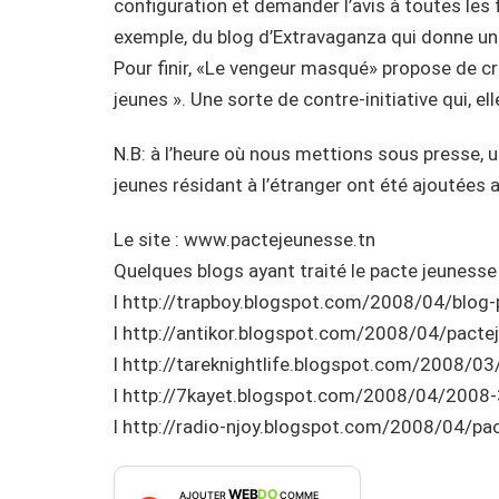
configuration et demander l’avis à toutes les 
exemple, du blog d’Extravaganza qui donne un 
Pour finir, «Le vengeur masqué» propose de cré
jeunes ». Une sorte de contre-initiative qui, el
N.B: à l’heure où nous mettions sous presse, u
jeunes résidant à l’étranger ont été ajoutées 
Le site : www.pactejeunesse.tn
Quelques blogs ayant traité le pacte jeunesse 
l http://trapboy.blogspot.com/2008/04/blog
l http://antikor.blogspot.com/2008/04/pacte
l http://tareknightlife.blogspot.com/2008/0
l http://7kayet.blogspot.com/2008/04/2008-
l http://radio-njoy.blogspot.com/2008/04/p
WEB
DO
AJOUTER
COMME