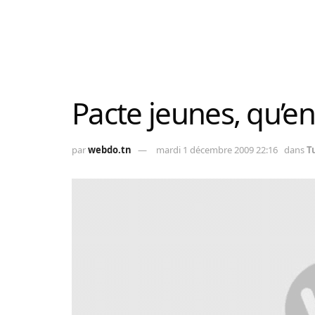
Pacte jeunes, qu’en
par
webdo.tn
mardi 1 décembre 2009 22:16
dans
T