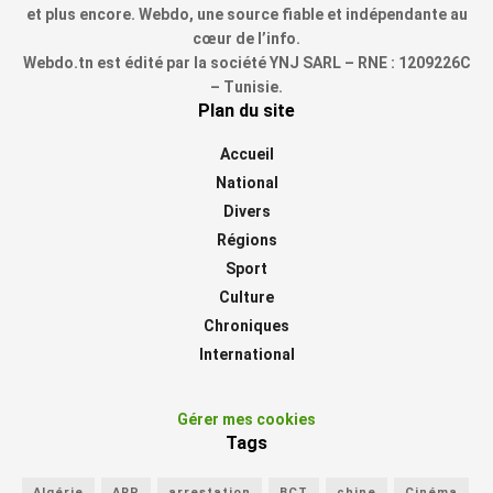
et plus encore. Webdo, une source fiable et indépendante au
cœur de l’info.
Webdo.tn est édité par la société YNJ SARL – RNE : 1209226C
– Tunisie.
Plan du site
Accueil
National
Divers
Régions
Sport
Culture
Chroniques
International
Gérer mes cookies
Tags
Algérie
ARP
arrestation
BCT
chine
Cinéma