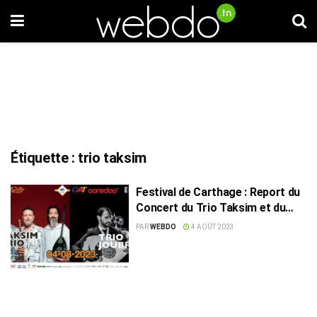
Étiquette :
trio taksim
Festival de Carthage : Report du
Concert du Trio Taksim et du
Trio Joubran
PAR
WEBDO
4 AOÛT 2023