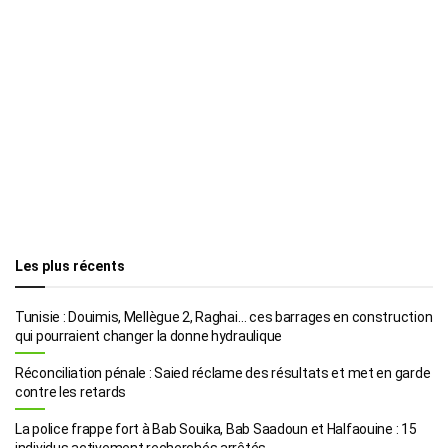
Les plus récents
Tunisie : Douimis, Mellègue 2, Raghai… ces barrages en construction
qui pourraient changer la donne hydraulique
Réconciliation pénale : Saied réclame des résultats et met en garde
contre les retards
La police frappe fort à Bab Souika, Bab Saadoun et Halfaouine : 15
individus activement recherchés arrêtés