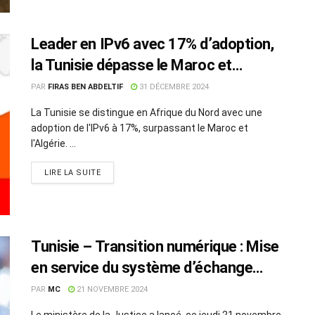
Leader en IPv6 avec 17% d’adoption,
la Tunisie dépasse le Maroc et
l’Algérie
PAR
FIRAS BEN ABDELTIF
31 DÉCEMBRE 2024
La Tunisie se distingue en Afrique du Nord avec une
adoption de l'IPv6 à 17%, surpassant le Maroc et
l'Algérie. ...
LIRE LA SUITE
Tunisie – Transition numérique : Mise
en service du système d’échange
électronique des documents
PAR
MC
21 NOVEMBRE 2024
judiciaires
Le ministère de la Justice a lancé, ce jeudi 21 novembre