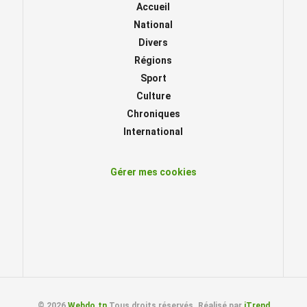
Accueil
National
Divers
Régions
Sport
Culture
Chroniques
International
Gérer mes cookies
© 2026
Webdo.tn
Tous droits réservés. Réalisé par
iTrend