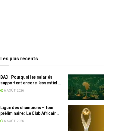
Les plus récents
BAD : Pourquoi les salariés
supportent encore l’essentiel de
l’effort fiscal en Tunisie
6 AOÛT 2026
Ligue des champions – tour
préliminaire : Le Club Africain
face au Djoliba AC
6 AOÛT 2026