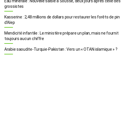
Eau minérale : Nouvelle saisie à Sousse, deux jours après celle des
grossistes
Kasserine : 2,48 millions de dollars pour restaurer les forêts de pin
d’Alep
Mendicité infantile : Le ministère prépare un plan, mais ne fournit
toujours aucun chiffre
Arabie saoudite-Turquie-Pakistan : Vers un « OTAN islamique » ?