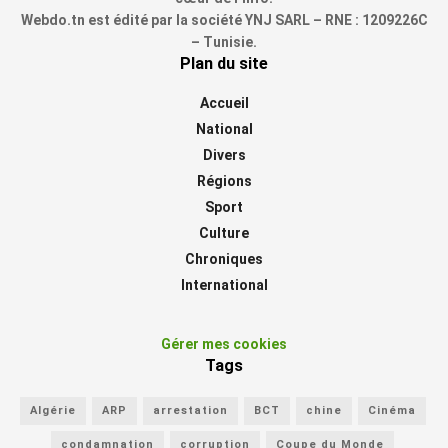
Webdo.tn est édité par la société YNJ SARL – RNE : 1209226C
– Tunisie.
Plan du site
Accueil
National
Divers
Régions
Sport
Culture
Chroniques
International
Gérer mes cookies
Tags
Algérie
ARP
arrestation
BCT
chine
Cinéma
condamnation
corruption
Coupe du Monde