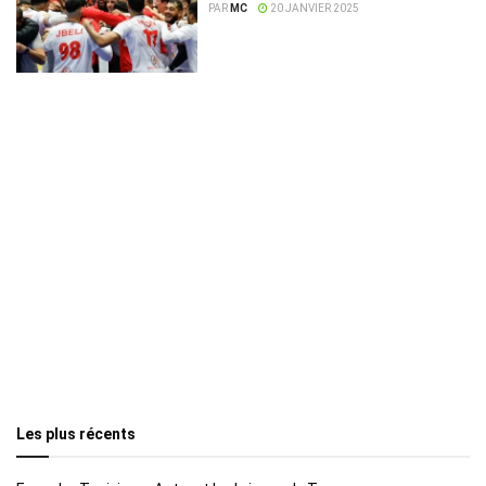
principal
PAR
MC
20 JANVIER 2025
Les plus récents