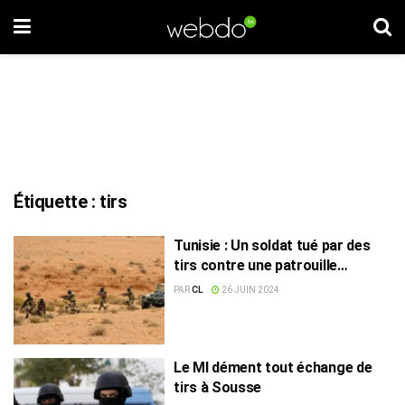
Étiquette :
tirs
Tunisie : Un soldat tué par des
tirs contre une patrouille
militaire
PAR
CL
26 JUIN 2024
Le MI dément tout échange de
tirs à Sousse