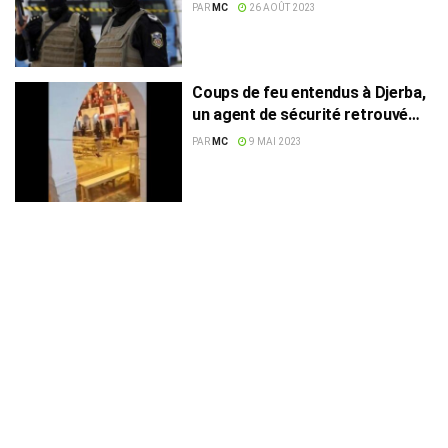
PAR
MC
26 AOÛT 2023
Coups de feu entendus à Djerba,
un agent de sécurité retrouvé
mort
PAR
MC
9 MAI 2023