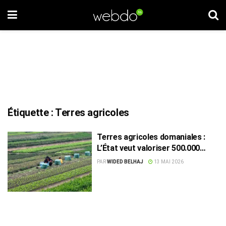
Étiquette :
Terres agricoles
Terres agricoles domaniales :
L’État veut valoriser 500.000
hectares stratégiques
PAR
WIDED BELHAJ
13 MAI 2026