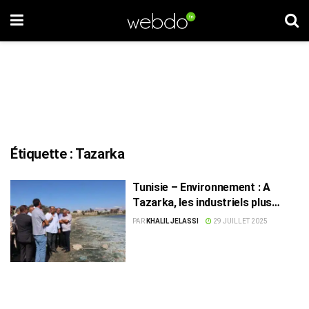
Étiquette :
Tazarka
Tunisie – Environnement : A
Tazarka, les industriels plus
forts que l’Etat ?
PAR
KHALIL JELASSI
29 JUILLET 2025