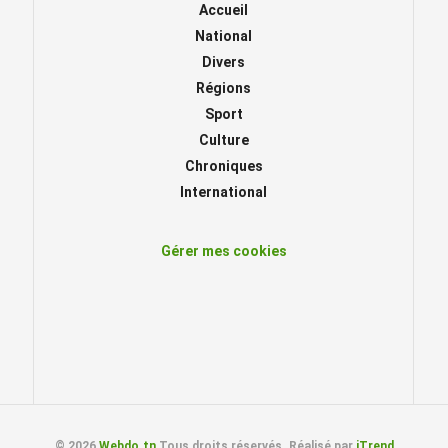
Accueil
National
Divers
Régions
Sport
Culture
Chroniques
International
Gérer mes cookies
© 2026
Webdo.tn
Tous droits réservés. Réalisé par
iTrend