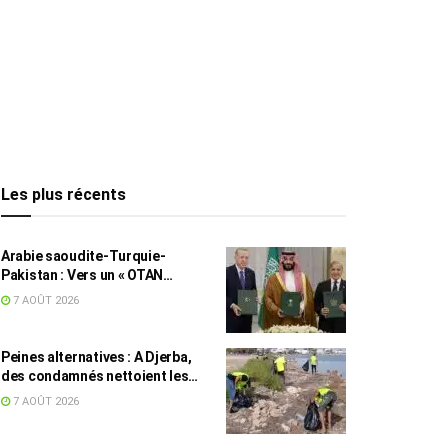
Les plus récents
Arabie saoudite-Turquie-
Pakistan : Vers un « OTAN
islamique » ?
7 AOÛT 2026
Peines alternatives : A Djerba,
des condamnés nettoient les
plages
7 AOÛT 2026