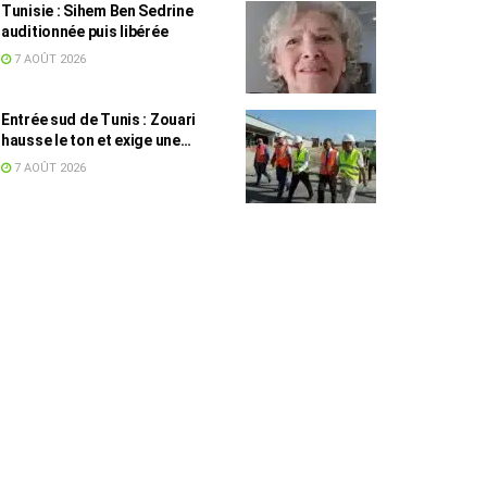
Tunisie : Sihem Ben Sedrine
auditionnée puis libérée
7 AOÛT 2026
Entrée sud de Tunis : Zouari
hausse le ton et exige une
accélération des travaux
7 AOÛT 2026