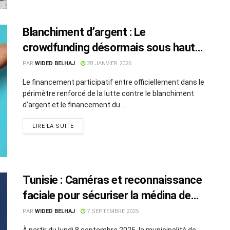
Blanchiment d’argent : Le
crowdfunding désormais sous haute
surveillance financière
PAR
WIDED BELHAJ
28 JANVIER 2026
Le financement participatif entre officiellement dans le
périmètre renforcé de la lutte contre le blanchiment
d’argent et le financement du ...
LIRE LA SUITE
Tunisie : Caméras et reconnaissance
faciale pour sécuriser la médina de
Sousse
PAR
WIDED BELHAJ
7 SEPTEMBRE 2025
À partir du lundi 8 septembre 2025, la municipalité de