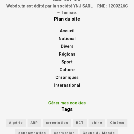
Webdo.tn est édité par la société YNJ SARL – RNE : 1209226C
– Tunisie.
Plan du site
Accueil
National
Divers
Régions
Sport
Culture
Chroniques
International
Gérer mes cookies
Tags
Algérie
ARP
arrestation
BCT
chine
Cinéma
condamnation
corruption
Coupe du Monde