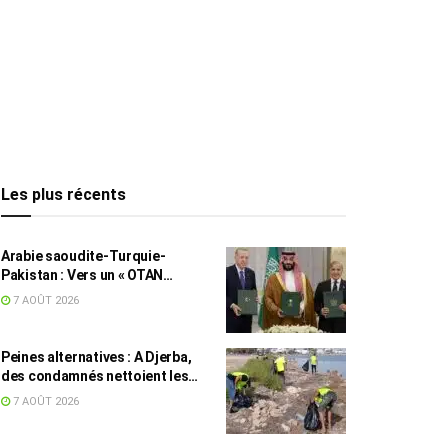
Les plus récents
Arabie saoudite-Turquie-
Pakistan : Vers un « OTAN
islamique » ?
7 AOÛT 2026
Peines alternatives : A Djerba,
des condamnés nettoient les
plages
7 AOÛT 2026