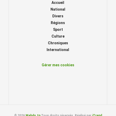
Accueil
National
Divers
Régions
Sport
Culture
Chroniques
International
Gérer mes cookies
© 2026
Webdo.tn
Tous droits réservés. Réalisé par
iTrend