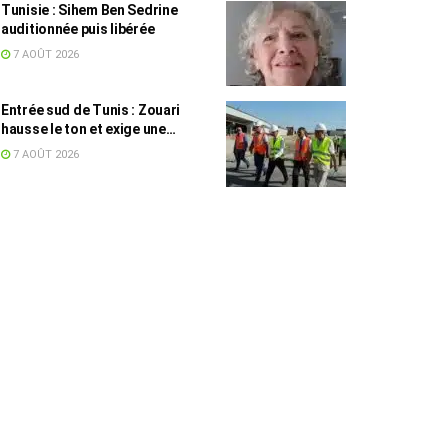
Tunisie : Sihem Ben Sedrine
auditionnée puis libérée
7 AOÛT 2026
Entrée sud de Tunis : Zouari
hausse le ton et exige une
accélération des travaux
7 AOÛT 2026