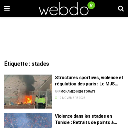
Étiquette :
stades
Structures sportives, violence et
régulation des paris : Le MJS
trace la feuille de route 2026
PAR
MOHAMED HEDI TOUATI
19 NOVEMBRE 2025
Violence dans les stades en
Tunisie : Retraits de points à