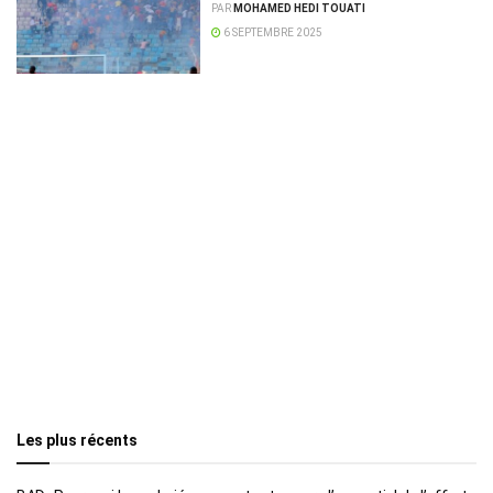
l’étude pour sanctionner les
PAR
MOHAMED HEDI TOUATI
clubs
6 SEPTEMBRE 2025
Les plus récents