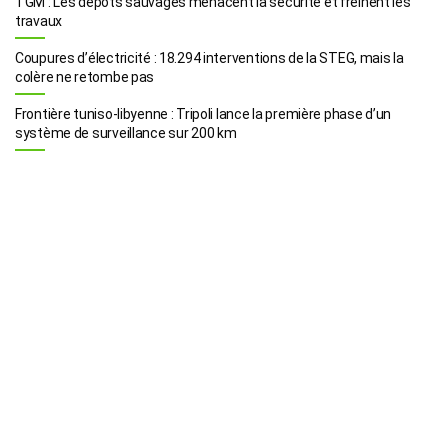
TGM : Les dépôts sauvages menacent la sécurité et freinent les
travaux
Coupures d’électricité : 18.294 interventions de la STEG, mais la
colère ne retombe pas
Frontière tuniso-libyenne : Tripoli lance la première phase d’un
système de surveillance sur 200 km