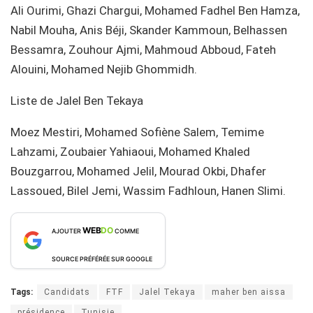
Ali Ourimi, Ghazi Chargui, Mohamed Fadhel Ben Hamza,
Nabil Mouha, Anis Béji, Skander Kammoun, Belhassen
Bessamra, Zouhour Ajmi, Mahmoud Abboud, Fateh
Alouini, Mohamed Nejib Ghommidh.
Liste de Jalel Ben Tekaya
Moez Mestiri, Mohamed Sofiène Salem, Temime
Lahzami, Zoubaier Yahiaoui, Mohamed Khaled
Bouzgarrou, Mohamed Jelil, Mourad Okbi, Dhafer
Lassoued, Bilel Jemi, Wassim Fadhloun, Hanen Slimi.
WEB
DO
AJOUTER
COMME
SOURCE PRÉFÉRÉE SUR GOOGLE
Tags:
Candidats
FTF
Jalel Tekaya
maher ben aissa
présidence
Tunisie