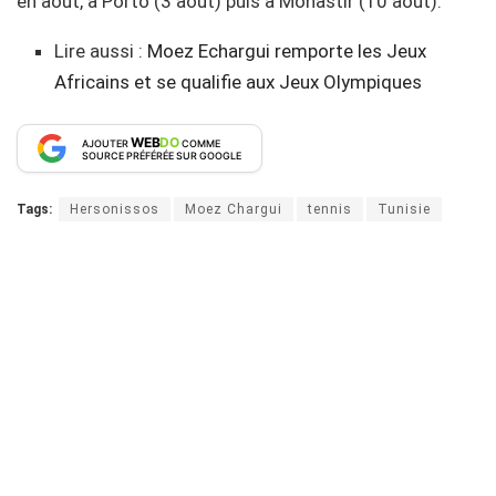
en août, à Porto (3 août) puis à Monastir (10 août).
Lire aussi :
Moez Echargui remporte les Jeux
Africains et se qualifie aux Jeux Olympiques
WEB
DO
AJOUTER
COMME
SOURCE PRÉFÉRÉE SUR GOOGLE
Tags:
Hersonissos
Moez Chargui
tennis
Tunisie