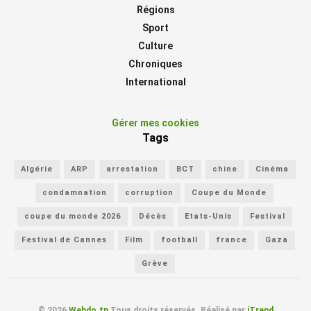
Régions
Sport
Culture
Chroniques
International
Gérer mes cookies
Tags
Algérie
ARP
arrestation
BCT
chine
Cinéma
condamnation
corruption
Coupe du Monde
coupe du monde 2026
Décès
Etats-Unis
Festival
Festival de Cannes
Film
football
france
Gaza
Grève
© 2026
Webdo.tn
Tous droits réservés. Réalisé par
iTrend