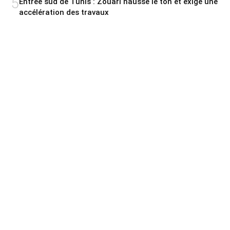
5
Entrée sud de Tunis : Zouari hausse le ton et exige une
accélération des travaux