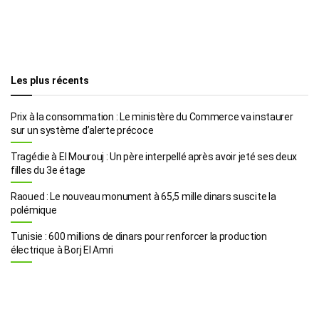
Les plus récents
Prix à la consommation : Le ministère du Commerce va instaurer
sur un système d’alerte précoce
Tragédie à El Mourouj : Un père interpellé après avoir jeté ses deux
filles du 3e étage
Raoued : Le nouveau monument à 65,5 mille dinars suscite la
polémique
Tunisie : 600 millions de dinars pour renforcer la production
électrique à Borj El Amri