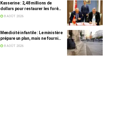
Kasserine : 2,48 millions de
dollars pour restaurer les forêts
de pin d’Alep
8 AOÛT 2026
Mendicité infantile : Le ministère
prépare un plan, mais ne fournit
toujours aucun chiffre
8 AOÛT 2026