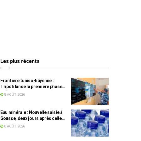
Les plus récents
Frontière tuniso-libyenne :
Tripoli lance la première phase
d’un système de surveillance sur
8 AOÛT 2026
200 km
Eau minérale : Nouvelle saisie à
Sousse, deux jours après celle
des grossistes
8 AOÛT 2026