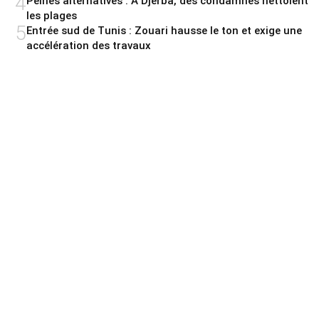
4
Peines alternatives : A Djerba, des condamnés nettoient
les plages
5
Entrée sud de Tunis : Zouari hausse le ton et exige une
accélération des travaux