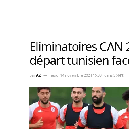
Eliminatoires CAN 
départ tunisien fa
par
AZ
jeudi 14 novembre 2024 16:33
dans
Sport