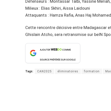
Défenseurs : Montassar Talbi, Yassine Meriah, 
Milieux : Elias Skhiri, Aissa Laidouni
Attaquants : Hamza Rafia, Anas Haj Mohamed,
Cette rencontre décisive entre Madagascar et l
Ghislain Atcho, sera retransmise sur beIN Spor
WEB
DO
AJOUTER
COMME
SOURCE PRÉFÉRÉE SUR GOOGLE
Tags:
CAN2025
éliminatoires
formation
Ma