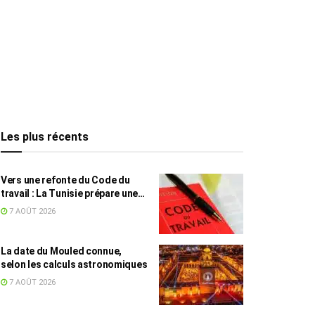
Les plus récents
Vers une refonte du Code du
travail : La Tunisie prépare une
législation adaptée au
7 AOÛT 2026
télétravail et à l’économie des
plateformes
La date du Mouled connue,
selon les calculs astronomiques
7 AOÛT 2026