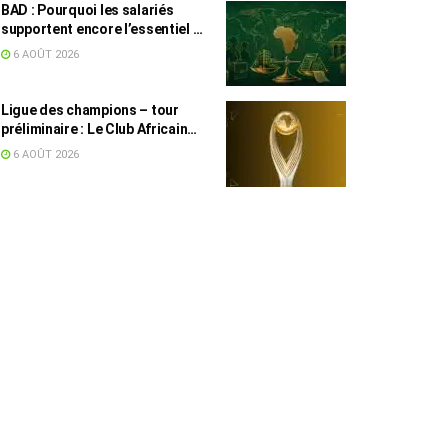
BAD : Pourquoi les salariés
supportent encore l’essentiel de
l’effort fiscal en Tunisie
6 AOÛT 2026
Ligue des champions – tour
préliminaire : Le Club Africain
face au Djoliba AC
6 AOÛT 2026