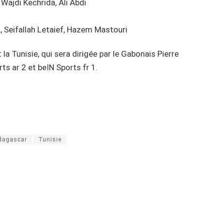
Wajdi Kechrida, Ali Abdi
 Seifallah Letaief, Hazem Mastouri
a Tunisie, qui sera dirigée par le Gabonais Pierre
ts ar 2 et beIN Sports fr 1.
dagascar
Tunisie