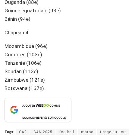
Ouganda (88e)
Guinée équatoriale (93e)
Bénin (94e)
Chapeau 4
Mozambique (96e)
Comores (103e)
Tanzanie (106e)
Soudan (113e)
Zimbabwe (121e)
Botswana (167e)
WEB
DO
AJOUTER
COMME
SOURCE PRÉFÉRÉE SUR GOOGLE
Tags:
CAF
CAN 2025
football
maroc
tirage au sort